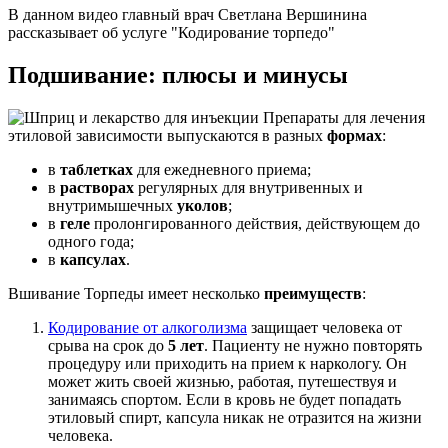
В данном видео главный врач Светлана Вершинина
рассказывает об услуге "Кодирование торпедо"
Подшивание: плюсы и минусы
Препараты для лечения
этиловой зависимости выпускаются в разных
формах
:
в
таблетках
для ежедневного приема;
в
растворах
регулярных для внутривенных и
внутримышечных
уколов
;
в
геле
пролонгированного действия, действующем до
одного года;
в
капсулах
.
Вшивание Торпеды имеет несколько
преимуществ
:
Кодирование от алкоголизма
защищает человека от
срыва на срок до
5 лет
. Пациенту не нужно повторять
процедуру или приходить на прием к наркологу. Он
может жить своей жизнью, работая, путешествуя и
занимаясь спортом. Если в кровь не будет попадать
этиловый спирт, капсула никак не отразится на жизни
человека.