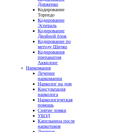
Довженко
Кодирование
Торпедо
Кодирование
Эспераль
Кодирование
Двойной блок
Кодирование по
методу Шичко
Кодирования
препаратом
Аквилонг
Наркомания
Лечение
наркомании
Нарколог на дом
Консультация
нарколога
Наркологическая
помощь
Снятие ломки
УБОД
Капельница после
наркотиков
Лечение