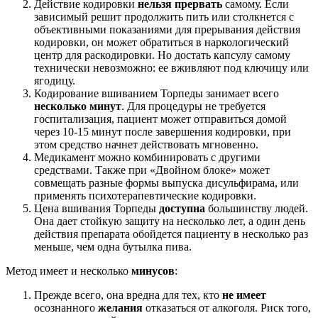
Действие кодировки
нельзя прервать
самому. Если
зависимый решит продолжить пить или столкнется с
объективными показаниями для прерывания действия
кодировки, он может обратиться в наркологический
центр для раскодировки. Но достать капсулу самому
технически невозможно: ее вживляют под ключицу или
ягодицу.
Кодирование вшиванием Торпеды занимает всего
несколько минут
. Для процедуры не требуется
госпитализация, пациент может отправиться домой
через 10-15 минут после завершения кодировки, при
этом средство начнет действовать мгновенно.
Медикамент можно комбинировать с другими
средствами. Также при «Двойном блоке» может
совмещать разные формы выпуска дисульфирама, или
применять психотерапевтические кодировки.
Цена вшивания Торпеды
доступна
большинству людей.
Она дает стойкую защиту на несколько лет, а один день
действия препарата обойдется пациенту в несколько раз
меньше, чем одна бутылка пива.
Метод имеет и несколько
минусов
:
Прежде всего, она вредна для тех, кто
не имеет
осознанного
желания
отказаться от алкоголя. Риск того,