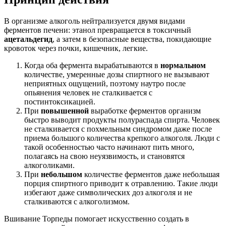
В организме алкоголь нейтрализуется двумя видами
ферментов печени: этанол превращается в токсичный
ацетальдегид
, а затем в безопасные вещества, покидающие
кровоток через почки, кишечник, легкие.
Когда оба фермента вырабатываются в
нормальном
количестве, умеренные дозы спиртного не вызывают
неприятных ощущений, поэтому наутро после
опьянения человек не сталкивается с
постинтоксикацией.
При
повышенной
выработке ферментов организм
быстро выводит продукты полураспада спирта. Человек
не сталкивается с похмельным синдромом даже после
приема большого количества крепкого алкоголя. Люди с
такой особенностью часто начинают пить много,
полагаясь на свою неуязвимость, и становятся
алкоголиками.
При
небольшом
количестве ферментов даже небольшая
порция спиртного приводит к отравлению. Такие люди
избегают даже символических доз алкоголя и не
сталкиваются с алкоголизмом.
Вшивание Торпеды помогает искусственно создать в