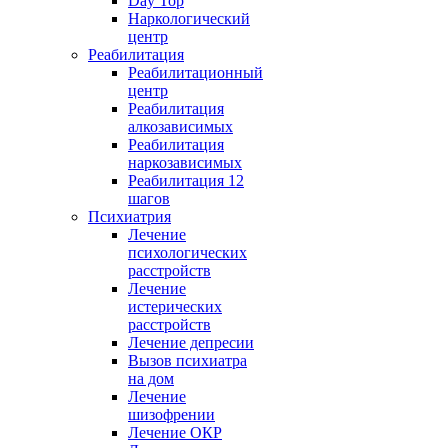
Day Top
Наркологический
центр
Реабилитация
Реабилитационный
центр
Реабилитация
алкозависимых
Реабилитация
наркозависимых
Реабилитация 12
шагов
Психиатрия
Лечение
психологических
расстройств
Лечение
истерических
расстройств
Лечение депресии
Вызов психиатра
на дом
Лечение
шизофрении
Лечение ОКР