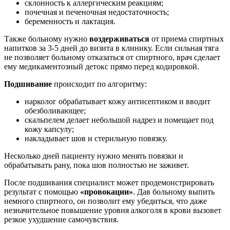
склонность к аллергическим реакциям;
почечная и печеночная недостаточность;
беременность и лактация.
Также больному нужно
воздерживаться
от приема спиртных
напитков за 3-5 дней до визита в клинику. Если сильная тяга
не позволяет больному отказаться от спиртного, врач сделает
ему медикаментозный детокс прямо перед кодировкой.
Подшивание
происходит по алгоритму:
нарколог обрабатывает кожу антисептиком и вводит
обезболивающее;
скальпелем делает небольшой надрез и помещает под
кожу капсулу;
накладывает шов и стерильную повязку.
Несколько дней пациенту нужно менять повязки и
обрабатывать рану, пока шов полностью не заживет.
После подшивания специалист может продемонстрировать
результат с помощью
«провокации»
. Дав больному выпить
немного спиртного, он позволит ему убедиться, что даже
незначительное повышение уровня алкоголя в крови вызовет
резкое ухудшение самочувствия.