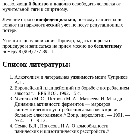
позволяющий
быстро
и
надолго
освободить человека от
мучительной тяги к спиртному.
Лечение строго
конфиденциально
, поэтому пациенты не
встают на наркологический учет не несут репутационных
потерь.
Уточнить цену вшивания Торпедо, задать вопросы о
процедуре и записаться на прием можно по
бесплатному
номеру 8 (969) 777-39-11.
Список литературы:
Алкоголизм и латеральная уязвимость мозга Чуприков
А.П.
Европейский план действий по борьбе с потреблением
алкоголя. - ЕРБ ВОЗ, 1992. - 5 с.
Усатенко М. С., Петрова М. А., Матвеева И. М. и др.
Динамика активности ферментов — маркеров
систематического употребления алкоголя в крови
больных алкоголизмом // Вопр. наркологии. — 1991. —
№ 4. — С. 9-13.
Семке В.Я., Погосова И.А. О коморбидности
панических и шизотипических расстройств //