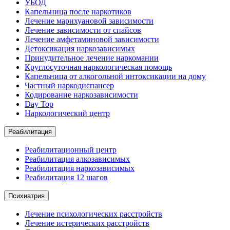
УБОД
Капельница после наркотиков
Лечение марихуановой зависимости
Лечение зависимости от спайсов
Лечение амфетаминовой зависимости
Детоксикация наркозависимых
Принудительное лечение наркомании
Круглосуточная наркологическая помощь
Капельница от алкогольной интоксикации на дому
Частный наркодиспансер
Кодирование наркозависимости
Day Top
Наркологический центр
Реабилитация
Реабилитационный центр
Реабилитация алкозависимых
Реабилитация наркозависимых
Реабилитация 12 шагов
Психиатрия
Лечение психологических расстройств
Лечение истерических расстройств