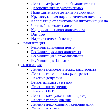
Лечение амфетаминовой зависимости
Детоксикация наркозависимых
Принудительное лечение наркомании
Круглосуточная наркологическая помощь
Капельница от алкогольной интоксикации на
Частный наркодиспансер
Кодирование наркозависимости
Day Top
Наркологический центр
Реабилитация
Реабилитационный центр
Реабилитация алкозависимых
Реабилитация наркозависимых
Реабилитация 12 шагов
Психиатрия
Лечение психологических расстройств
Лечение истерических расстройств
Лечение депресии
Вызов психиатра на дом
Лечение шизофрении
Лечение ОКР
Лечение компульсивного переедания
Лечение галлюцинаций
Лечение алкогольных галлюцинаций
Лечение аутизма