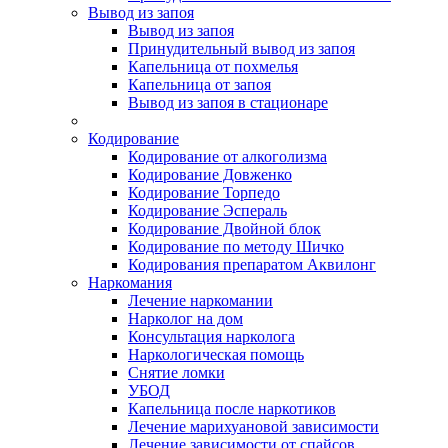
Вывод из запоя
Вывод из запоя
Принудительный вывод из запоя
Капельница от похмелья
Капельница от запоя
Вывод из запоя в стационаре
Кодирование
Кодирование от алкоголизма
Кодирование Довженко
Кодирование Торпедо
Кодирование Эспераль
Кодирование Двойной блок
Кодирование по методу Шичко
Кодирования препаратом Аквилонг
Наркомания
Лечение наркомании
Нарколог на дом
Консультация нарколога
Наркологическая помощь
Снятие ломки
УБОД
Капельница после наркотиков
Лечение марихуановой зависимости
Лечение зависимости от спайсов